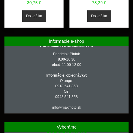
30,75 €
73,29 €
Informácie e-shop
PORADÍME A OBSLÚŽIME VÁS
Pondelok-Piatok
8.00-16.30
obed: 11.00-12.00
Informácie, objednávky:
Orange:
0918 541 858
O2:
0948 541 858
info@maxmoto.sk
Vyberáme
NÁHRADNÉ DIELY PRE