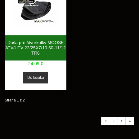
Duša pre štvorkolky MOOSE
ATV/UTV 22/25X7/10.50-11/12
TR6
24,09 €
Strana 1 z 2
«
‹
›
»