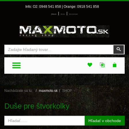
Info: O2: 0948 541 858 | Orange: 0918 541 858
|
|
Prihlásenie
Môj účet
Môj zoznam prianí
Vyhľadať
Vyhľ
TOGGLE MENU
Nachádzate sa tu:
maxmoto.sk
SHOP
Duše pre štvorkolky
Hľadať v obchode