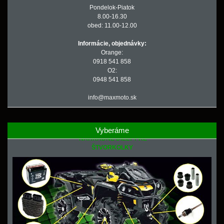
Pondelok-Piatok
8.00-16.30
obed: 11.00-12.00
Informácie, objednávky:
Orange:
0918 541 858
O2:
0948 541 858
info@maxmoto.sk
Vyberáme
NÁHRADNÉ DIELY PRE
ŠTVORKOLKY