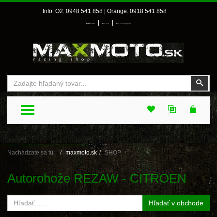
Info: O2: 0948 541 858 | Orange: 0918 541 858
|
|
Prihlásenie
Môj účet
Môj zoznam prianí
Vyhľadať
Vyhľ
TOGGLE MENU
Nachádzate sa tu:
maxmoto.sk
SHOP
Autorohože REZAW - CITROEN
Hľadať v obchode