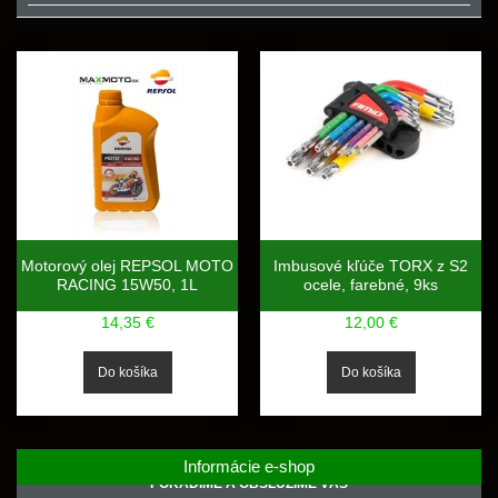
Motorový olej REPSOL MOTO
Imbusové kľúče TORX z S2
RACING 15W50, 1L
ocele, farebné, 9ks
14,35 €
12,00 €
Informácie e-shop
PORADÍME A OBSLÚŽIME VÁS