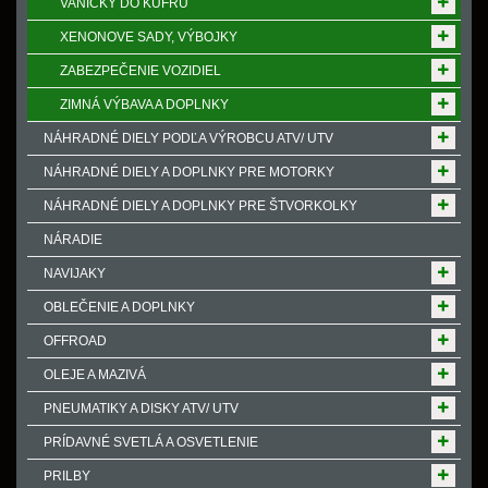
VANIČKY DO KUFRU
XENONOVE SADY, VÝBOJKY
ZABEZPEČENIE VOZIDIEL
ZIMNÁ VÝBAVA A DOPLNKY
NÁHRADNÉ DIELY PODĽA VÝROBCU ATV/ UTV
NÁHRADNÉ DIELY A DOPLNKY PRE MOTORKY
NÁHRADNÉ DIELY A DOPLNKY PRE ŠTVORKOLKY
NÁRADIE
NAVIJAKY
OBLEČENIE A DOPLNKY
OFFROAD
OLEJE A MAZIVÁ
PNEUMATIKY A DISKY ATV/ UTV
PRÍDAVNÉ SVETLÁ A OSVETLENIE
PRILBY