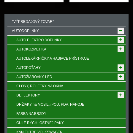
*VÝPREDAJOVÝ TOVAR*
AUTODOPLNKY
AUTO ELEKTRO DOPLNKY
AUTOKOZMETIKA
AUTOLEKÁRNIČKY A HASIACE PRÍSTROJE
AUTOPOŤAHY
AUTOŽIAROVKY, LED
CLONY, ROLETKY NA OKNÁ
DEFLEKTORY
DRŽIAKY na MOBIL, iPOD, PDA, NÁPOJE
FARBA NA BRZDY
GULE RÝCHLOSTNEJ PÁKY
K&N FILTRE VOLKSWAGEN