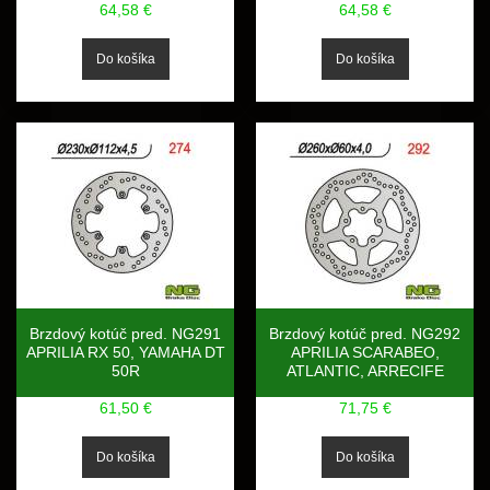
64,58 €
64,58 €
Brzdový kotúč pred. NG291
Brzdový kotúč pred. NG292
APRILIA RX 50, YAMAHA DT
APRILIA SCARABEO,
50R
ATLANTIC, ARRECIFE
61,50 €
71,75 €