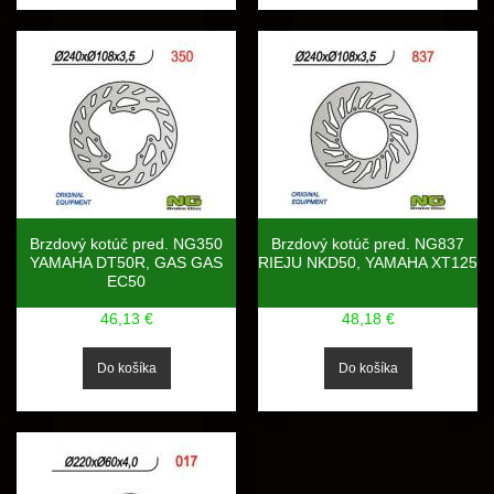
Brzdový kotúč pred. NG350
Brzdový kotúč pred. NG837
YAMAHA DT50R, GAS GAS
RIEJU NKD50, YAMAHA XT125
EC50
46,13 €
48,18 €