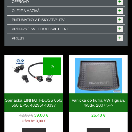
OFFROAD
OLEJE A MAZIVÁ
PNEUMATIKY A DISKY ATV/ UTV
PRÍDAVNÉ SVETLÁ A OSVETLENIE
PRILBY
%
Spínačka LINHAI T-BOSS 650/
Vanička do kufra VW Tiguan,
550 EPS, 48295/ 48397
4/5dv. 2007r.-->
42,00 €
39,00 €
25,48 €
Ušetríte:
3,00 €