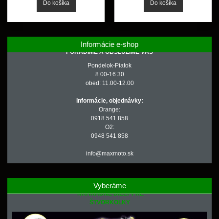
Informácie e-shop
PORADÍME A OBSLÚŽIME VÁS
Pondelok-Piatok
8.00-16.30
obed: 11.00-12.00
Informácie, objednávky:
Orange:
0918 541 858
O2:
0948 541 858
info@maxmoto.sk
Vyberáme
NÁHRADNÉ DIELY PRE
ŠTVORKOLKY