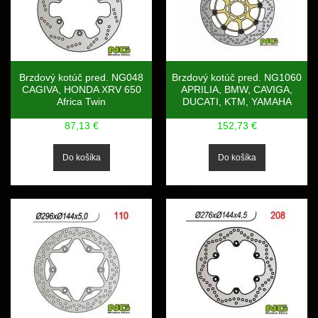
Brzdový kotúč pred. NG048
Brzdový kotúč pred. NG1060
CAGIVA, HONDA XRV 650
APRILIA, BMW, CAVIGA,
Africa Twin
DUCATI, KTM, YAMAHA
87,13 €
152,73 €