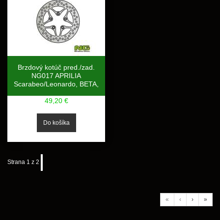
Brzdový kotúč pred./zad.
NG017 APRILIA
Scarabeo/Leonardo, BETA,
49,20 €
Strana 1 z 2
«
‹
›
»