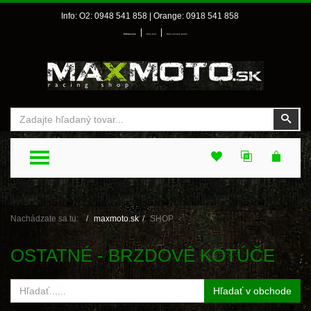
Info: O2: 0948 541 858 | Orange: 0918 541 858
|
|
Prihlásenie
Môj účet
Môj zoznam prianí
Vyhľadať
Vyhľ
TOGGLE MENU
Nachádzate sa tu:
maxmoto.sk
SHOP
OSTATNÉ - BRZDOVÉ KOTÚČE
Hľadať v obchode