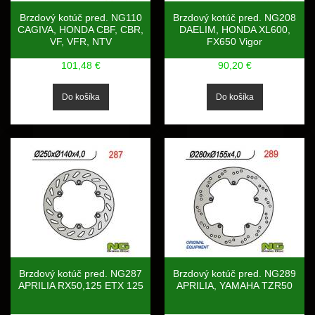
Brzdový kotúč pred. NG110
Brzdový kotúč pred. NG208
CAGIVA, HONDA CBF, CBR,
DAELIM, HONDA XL600,
VF, VFR, NTV
FX650 Vigor
101,48 €
90,20 €
Brzdový kotúč pred. NG287
Brzdový kotúč pred. NG289
APRILIA RX50,125 ETX 125
APRILIA, YAMAHA TZR50