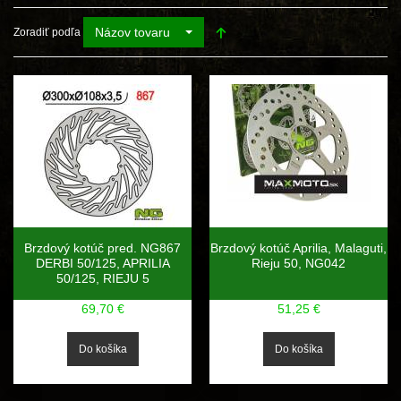
Názov tovaru
Zoradiť podľa
Brzdový kotúč pred. NG867
Brzdový kotúč Aprilia, Malaguti,
DERBI 50/125, APRILIA
Rieju 50, NG042
50/125, RIEJU 5
69,70 €
51,25 €