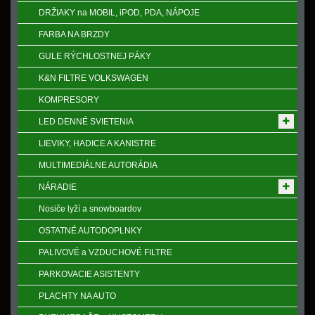
DRŽIAKY na MOBIL, iPOD, PDA, NÁPOJE
FARBA NA BRZDY
GULE RÝCHLOSTNEJ PÁKY
K&N FILTRE VOLKSWAGEN
KOMPRESORY
LED DENNÉ SVIETENIA
LIEVIKY, HADICE A KANISTRE
MULTIMEDIÁLNE AUTORÁDIA
NÁRADIE
Nosiče lyží a snowboardov
OSTATNÉ AUTODOPLNKY
PALIVOVÉ a VZDUCHOVÉ FILTRE
PARKOVACIE ASISTENTY
PLACHTY NA AUTO