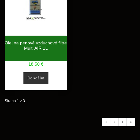
Olej na penové vzduchové filtre
Multi AIR 1L
18,50 €
Strana 1 z 3
«
‹
›
»