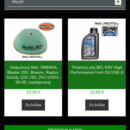
PRILBY
Vzduchový filter YAMAHA
Tlmičový olej BEL RAY High
Blaster 200, Breeze, Raptor,
Performance Fork Oil 15W 1l
Grizzly 125/ 250, 2XJ-14451-
00-00, naolejovaný
23,58 €
14,86 €
Informácie e-shop