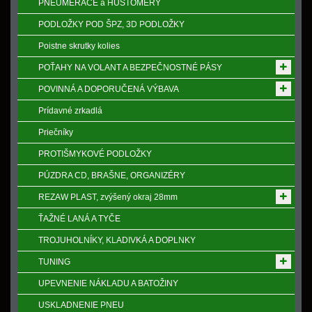
PNEUMERAČE a HUSTOMERY
PODLOŽKY POD ŠPZ, 3D PODLOŽKY
Poistne skrutky kolies
POŤAHY NA VOLANT A BEZPEČNOSTNÉ PÁSY
POVINNÁ A DOPORUČENÁ VÝBAVA
Prídavné zrkadlá
Priečníky
PROTIŠMYKOVÉ PODLOŽKY
PÚZDRA CD, BRAŠNE, ORGANIZÉRY
REZAW PLAST, zvýšený okraj 28mm
ŤAŽNÉ LANÁ A TYČE
TROJUHOLNÍKY, KLADIVKÁ A DOPLNKY
TUNING
UPEVNENIE NÁKLADU A BATOŽINY
USKLADNENIE PNEU