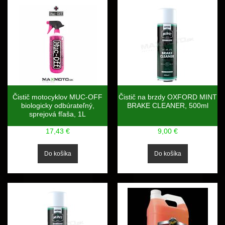
Čistič motocyklov MUC-OFF
Čistič na brzdy OXFORD MINT
biologicky odbúrateľný,
BRAKE CLEANER, 500ml
sprejová fľaša, 1L
17,43 €
9,00 €