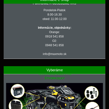
PORADÍME A OBSLÚŽIME VÁS
Pondelok-Piatok
8.00-16.30
obed: 11.00-12.00
Informácie, objednávky:
Orange:
0918 541 858
O2:
0948 541 858
info@maxmoto.sk
Vyberáme
NÁHRADNÉ DIELY PRE
ŠTVORKOLKY