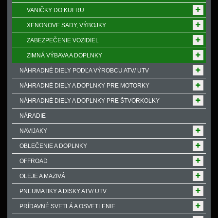
VANIČKY DO KUFRU
XENONOVE SADY, VÝBOJKY
ZABEZPEČENIE VOZIDIEL
ZIMNÁ VÝBAVA A DOPLNKY
NÁHRADNÉ DIELY PODĽA VÝROBCU ATV/ UTV
NÁHRADNÉ DIELY A DOPLNKY PRE MOTORKY
NÁHRADNÉ DIELY A DOPLNKY PRE ŠTVORKOLKY
NÁRADIE
NAVIJAKY
OBLEČENIE A DOPLNKY
OFFROAD
OLEJE A MAZIVÁ
PNEUMATIKY A DISKY ATV/ UTV
PRÍDAVNÉ SVETLÁ A OSVETLENIE