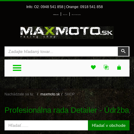
Info: O2: 0948 541 858 | Orange: 0918 541 858
|
|
Prihlásenie
Môj účet
Môj zoznam prianí
Vyhľadať
Vyhľ
TOGGLE MENU
Nachádzate sa tu:
maxmoto.sk
SHOP
Profesionálna rada Detailer - Údržba
Hľadať v obchode