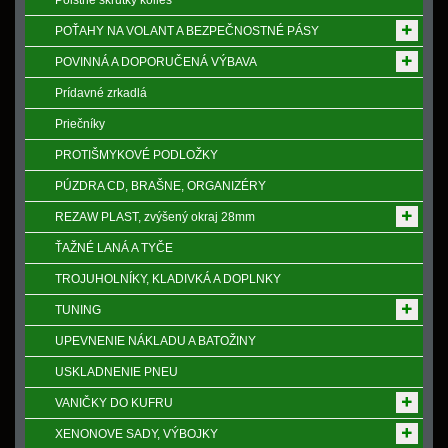
Poistne skrutky kolies
POŤAHY NA VOLANT A BEZPEČNOSTNÉ PÁSY
POVINNÁ A DOPORUČENÁ VÝBAVA
Prídavné zrkadlá
Priečníky
PROTIŠMYKOVÉ PODLOŽKY
PÚZDRA CD, BRAŠNE, ORGANIZÉRY
REZAW PLAST, zvýšený okraj 28mm
ŤAŽNÉ LANÁ A TYČE
TROJUHOLNÍKY, KLADIVKÁ A DOPLNKY
TUNING
UPEVNENIE NÁKLADU A BATOŽINY
USKLADNENIE PNEU
VANIČKY DO KUFRU
XENONOVE SADY, VÝBOJKY