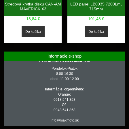
Stredová krytka disku CAN-AM
LED panel LB0035 7200Lm,
MAVERICK X3
715mm
13,84 €
101,48 €
Informácie e-shop
PORADÍME A OBSLÚŽIME VÁS
Pondelok-Piatok
8.00-16.30
obed: 11.00-12.00
Informácie, objednávky:
Orange:
0918 541 858
O2:
0948 541 858
info@maxmoto.sk