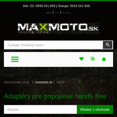
Info: O2: 0948 541 858 | Orange: 0918 541 858
|
|
Prihlásenie
Môj účet
Môj zoznam prianí
Vyhľadať
Vyhľ
TOGGLE MENU
Nachádzate sa tu:
maxmoto.sk
SHOP
Adaptéry pre pripojenie hands-free
Hľadať v obchode