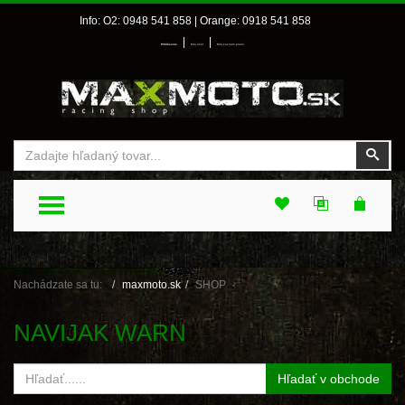
Info: O2: 0948 541 858 | Orange: 0918 541 858
|
|
Prihlásenie
Môj účet
Môj zoznam prianí
Vyhľadať
Vyhľ
TOGGLE MENU
Nachádzate sa tu:
maxmoto.sk
SHOP
NAVIJAK WARN
Hľadať v obchode