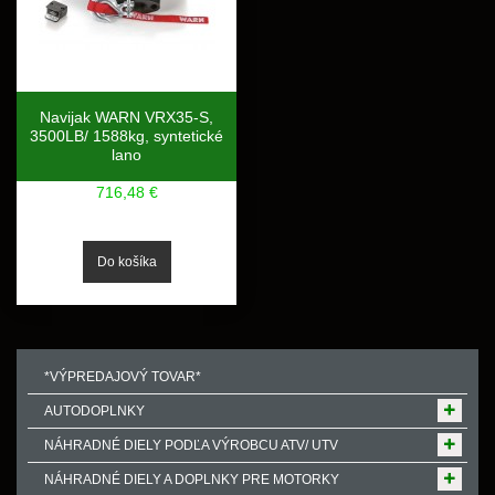
Navijak WARN VRX35-S,
3500LB/ 1588kg, syntetické
lano
716,48 €
*VÝPREDAJOVÝ TOVAR*
AUTODOPLNKY
NÁHRADNÉ DIELY PODĽA VÝROBCU ATV/ UTV
NÁHRADNÉ DIELY A DOPLNKY PRE MOTORKY