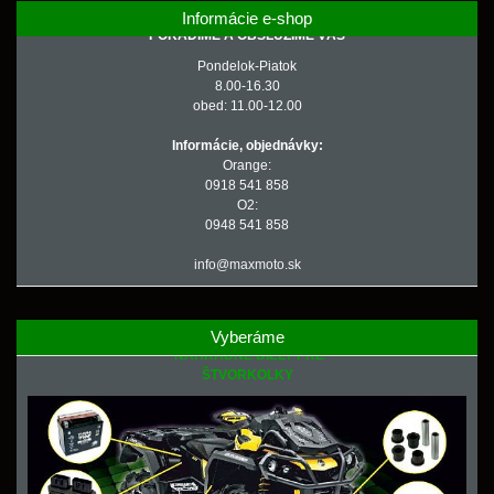
Informácie e-shop
PORADÍME A OBSLÚŽIME VÁS
Pondelok-Piatok
8.00-16.30
obed: 11.00-12.00
Informácie, objednávky:
Orange:
0918 541 858
O2:
0948 541 858
info@maxmoto.sk
Vyberáme
NÁHRADNÉ DIELY PRE
ŠTVORKOLKY