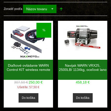
Názov tovaru
Zoradiť podľa
%
Diaľkové ovládanie WARN
Navijak WARN VRX25,
Control KIT wireless remote
2500LB/ 1134kg, oceľové lano
307,50 €
250,00 €
458,18 €
Ušetríte:
57,50 €