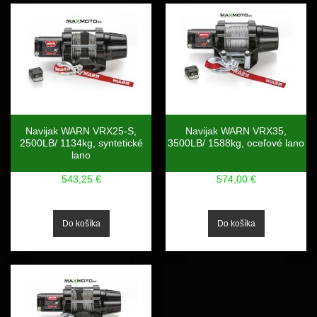
Navijak WARN VRX25-S,
Navijak WARN VRX35,
2500LB/ 1134kg, syntetické
3500LB/ 1588kg, oceľové lano
lano
543,25 €
574,00 €