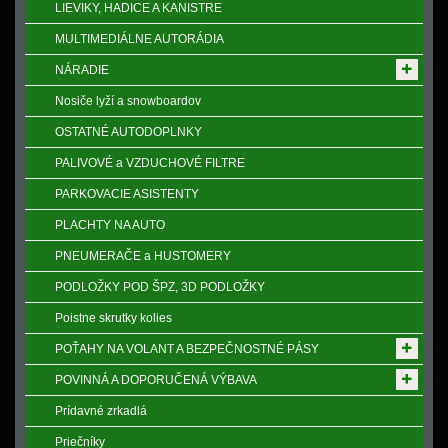
LIEVIKY, HADICE A KANISTRE
MULTIMEDIÁLNE AUTORÁDIA
NÁRADIE
Nosiče lyží a snowboardov
OSTATNÉ AUTODOPLNKY
PALIVOVÉ a VZDUCHOVÉ FILTRE
PARKOVACIE ASISTENTY
PLACHTY NA AUTO
PNEUMERAČE a HUSTOMERY
PODLOŽKY POD ŠPZ, 3D PODLOŽKY
Poistne skrutky kolies
POŤAHY NA VOLANT A BEZPEČNOSTNÉ PÁSY
POVINNÁ A DOPORUČENÁ VÝBAVA
Prídavné zrkadlá
Priečníky