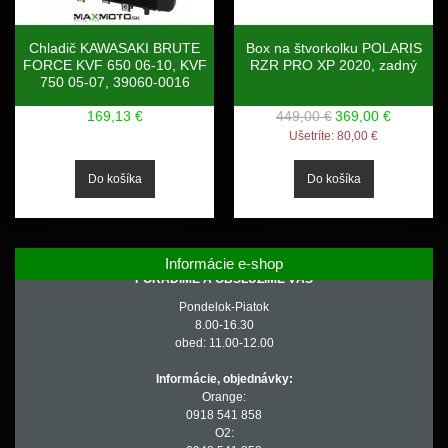
Chladič KAWASAKI BRUTE
Box na štvorkolku POLARIS
FORCE KVF 650 06-10, KVF
RZR PRO XP 2020, zadný
750 05-07, 39060-0016
169,13 €
449,00 €
369,00 €
Ušetríte:
80,00 €
Informácie e-shop
PORADÍME A OBSLÚŽIME VÁS
Pondelok-Piatok
8.00-16.30
obed: 11.00-12.00
Informácie, objednávky:
Orange:
0918 541 858
O2: