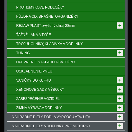
PROTIŠMYKOVÉ PODLOŽKY
PÚZDRA CD, BRAŠNE, ORGANIZÉRY
REZAW PLAST, zvýšený okraj 28mm
ŤAŽNÉ LANÁ A TYČE
TROJUHOLNÍKY, KLADIVKÁ A DOPLNKY
TUNING
UPEVNENIE NÁKLADU A BATOŽINY
USKLADNENIE PNEU
VANIČKY DO KUFRU
XENONOVE SADY, VÝBOJKY
ZABEZPEČENIE VOZIDIEL
ZIMNÁ VÝBAVA A DOPLNKY
NÁHRADNÉ DIELY PODĽA VÝROBCU ATV/ UTV
NÁHRADNÉ DIELY A DOPLNKY PRE MOTORKY