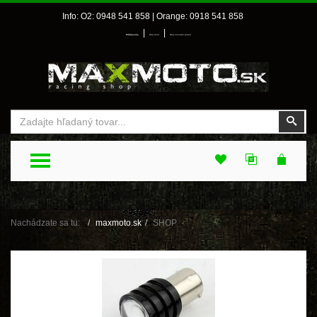
Info: O2: 0948 541 858 | Orange: 0918 541 858
|
|
Prihlásenie
Môj účet
Môj zoznam prianí
Vyhľadať
Vyhľ
TOGGLE MENU
Nachádzate sa tu:
maxmoto.sk
SHOP