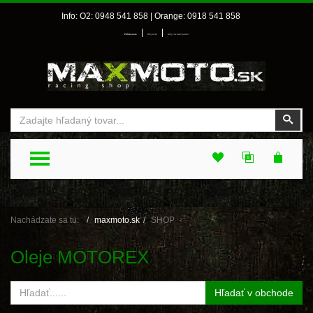
Info: O2: 0948 541 858 | Orange: 0918 541 858
|
|
Prihlásenie
Môj účet
Môj zoznam prianí
Vyhľadať
Vyhľ
TOGGLE MENU
Nachádzate sa tu:
maxmoto.sk
SHOP
Oleje MOTOREX
Hľadať v obchode