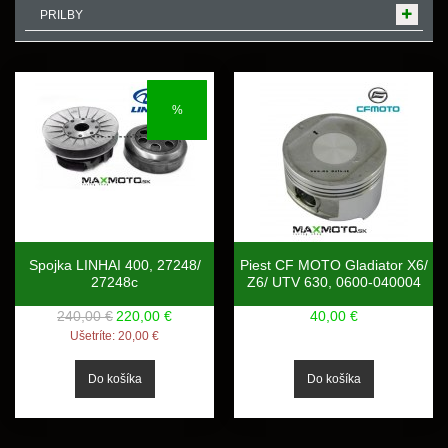
PRILBY
%
Spojka LINHAI 400, 27248/
Piest CF MOTO Gladiator X6/
27248c
Z6/ UTV 630, 0600-040004
240,00 €
220,00 €
40,00 €
Ušetríte:
20,00 €