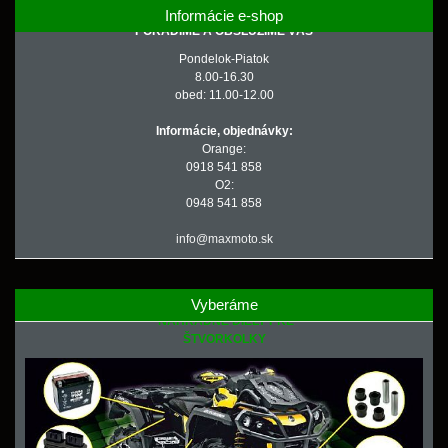
Informácie e-shop
PORADÍME A OBSLÚŽIME VÁS
Pondelok-Piatok
8.00-16.30
obed: 11.00-12.00
Informácie, objednávky:
Orange:
0918 541 858
O2:
0948 541 858
info@maxmoto.sk
Vyberáme
NÁHRADNÉ DIELY PRE
ŠTVORKOLKY