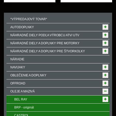
*VÝPREDAJOVÝ TOVAR*
AUTODOPLNKY
NÁHRADNÉ DIELY PODĽA VÝROBCU ATV/ UTV
NÁHRADNÉ DIELY A DOPLNKY PRE MOTORKY
NÁHRADNÉ DIELY A DOPLNKY PRE ŠTVORKOLKY
NÁRADIE
NAVIJAKY
OBLEČENIE A DOPLNKY
OFFROAD
OLEJE A MAZIVÁ
BEL RAY
BRP - originál
CASTROL