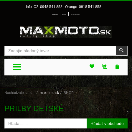
Info: O2: 0948 541 858 | Orange: 0918 541 858
|
|
Prihlásenie
Môj účet
Môj zoznam prianí
Vyhľadať
Vyhľ
TOGGLE MENU
Nachádzate sa tu:
maxmoto.sk
SHOP
PRILBY DETSKÉ
Hľadať v obchode