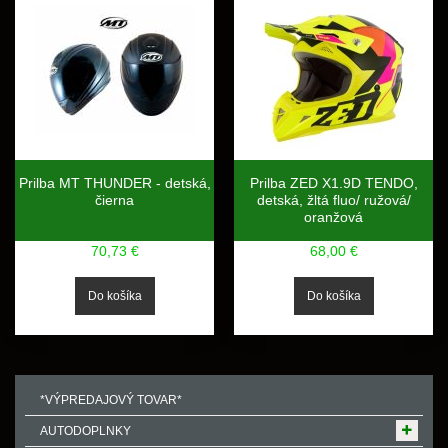
Prilba MT THUNDER - detská,
Prilba ZED X1.9D TENDO,
čierna
detská, žltá fluo/ ružová/
oranžová
70,73 €
68,00 €
*VÝPREDAJOVÝ TOVAR*
AUTODOPLNKY