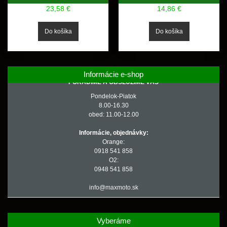
23,58 €
14,86 €
Informácie e-shop
PORADÍME A OBSLÚŽIME VÁS
Pondelok-Piatok
8.00-16.30
obed: 11.00-12.00
Informácie, objednávky:
Orange:
0918 541 858
O2:
0948 541 858
info@maxmoto.sk
Vyberáme