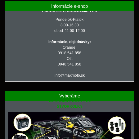
Informácie e-shop
PORADÍME A OBSLÚŽIME VÁS
Pondelok-Piatok
8.00-16.30
obed: 11.00-12.00
Informácie, objednávky:
Orange:
0918 541 858
O2:
0948 541 858
info@maxmoto.sk
Vyberáme
NÁHRADNÉ DIELY PRE
ŠTVORKOLKY