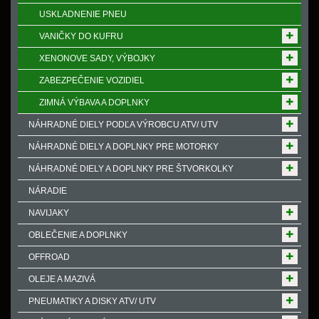
USKLADNENIE PNEU
VANIČKY DO KUFRU
XENONOVE SADY, VÝBOJKY
ZABEZPEČENIE VOZIDIEL
ZIMNÁ VÝBAVA A DOPLNKY
NÁHRADNÉ DIELY PODĽA VÝROBCU ATV/ UTV
NÁHRADNÉ DIELY A DOPLNKY PRE MOTORKY
NÁHRADNÉ DIELY A DOPLNKY PRE ŠTVORKOLKY
NÁRADIE
NAVIJAKY
OBLEČENIE A DOPLNKY
OFFROAD
OLEJE A MAZIVÁ
PNEUMATIKY A DISKY ATV/ UTV