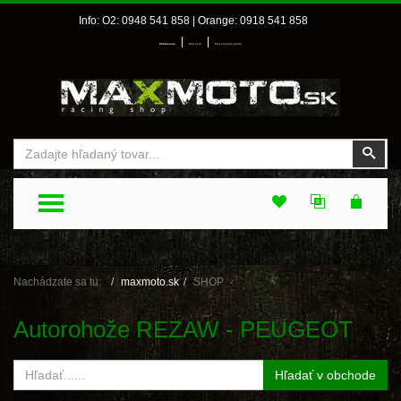
Info: O2: 0948 541 858 | Orange: 0918 541 858
|
|
Prihlásenie
Môj účet
Môj zoznam prianí
Vyhľadať
Vyhľ
TOGGLE MENU
Nachádzate sa tu:
maxmoto.sk
SHOP
Autorohože REZAW - PEUGEOT
Hľadať v obchode