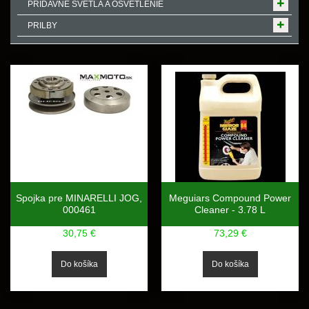
PRÍDAVNÉ SVETLÁ A OSVETLENIE
PRILBY
Spojka pre MINARELLI JOG,
Meguiars Compound Power
000461
Cleaner - 3.78 L
30,75 €
73,29 €