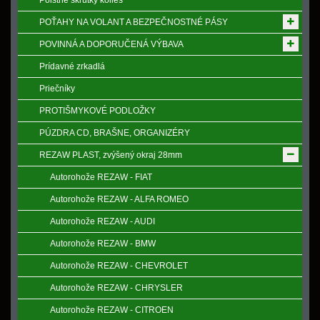
Poistne skrutky kolies
POŤAHY NA VOLANT A BEZPEČNOSTNÉ PÁSY
POVINNÁ A DOPORUČENÁ VÝBAVA
Prídavné zrkadlá
Priečníky
PROTIŠMYKOVÉ PODLOŽKY
PÚZDRA CD, BRAŠNE, ORGANIZÉRY
REZAW PLAST, zvýšený okraj 28mm
Autorohože REZAW - FIAT
Autorohože REZAW - ALFA ROMEO
Autorohože REZAW - AUDI
Autorohože REZAW - BMW
Autorohože REZAW - CHEVROLET
Autorohože REZAW - CHRYSLER
Autorohože REZAW - CITROEN