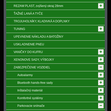
REZAW PLAST, zvýšený okraj 28mm
ŤAŽNÉ LANÁ A TYČE
TROJUHOLNÍKY, KLADIVKÁ A DOPLNKY
TUNING
UPEVNENIE NÁKLADU A BATOŽINY
USKLADNENIE PNEU
VANIČKY DO KUFRU
XENONOVE SADY, VÝBOJKY
ZABEZPEČENIE VOZIDIEL
Autoalarmy
Bluetooth hands-free sady
Inštalačný materiál
Komfortné systémy
Parkovacie snímače