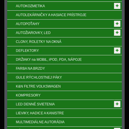
AUTOKOZMETIKA
AUTOLEKÁRNIČKY A HASIACE PRÍSTROJE
AUTOPOŤAHY
AUTOŽIAROVKY, LED
CLONY, ROLETKY NA OKNÁ
DEFLEKTORY
DRŽIAKY na MOBIL, iPOD, PDA, NÁPOJE
FARBA NA BRZDY
GULE RÝCHLOSTNEJ PÁKY
K&N FILTRE VOLKSWAGEN
KOMPRESORY
LED DENNÉ SVIETENIA
LIEVIKY, HADICE A KANISTRE
MULTIMEDIÁLNE AUTORÁDIA