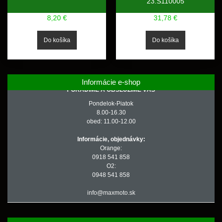
23.S110005
8,20 €
31,78 €
Informácie e-shop
PORADÍME A OBSLÚŽIME VÁS
Pondelok-Piatok
8.00-16.30
obed: 11.00-12.00
Informácie, objednávky:
Orange:
0918 541 858
O2:
0948 541 858
info@maxmoto.sk