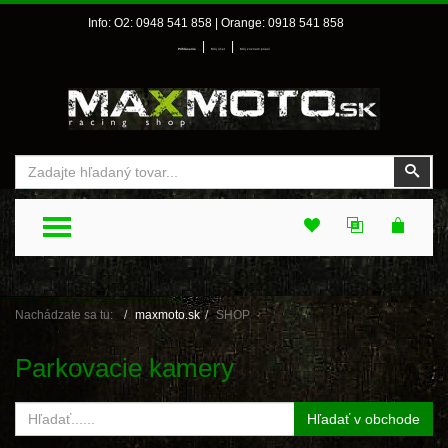
Info: O2: 0948 541 858 | Orange: 0918 541 858
|
|
Prihlásenie
Môj účet
Môj zoznam prianí
Vyhľadať
Vyhľ
TOGGLE MENU
Nachádzate sa tu:
maxmoto.sk
SHOP
Parkovacie kamery
Hľadať v obchode