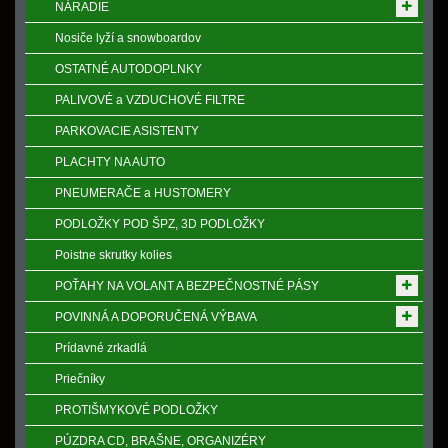
NÁRADIE
Nosiče lyží a snowboardov
OSTATNÉ AUTODOPLNKY
PALIVOVÉ a VZDUCHOVÉ FILTRE
PARKOVACIE ASISTENTY
PLACHTY NA AUTO
PNEUMERAČE a HUSTOMERY
PODLOŽKY POD ŠPZ, 3D PODLOŽKY
Poistne skrutky kolies
POŤAHY NA VOLANT A BEZPEČNOSTNÉ PÁSY
POVINNÁ A DOPORUČENÁ VÝBAVA
Prídavné zrkadlá
Priečníky
PROTIŠMYKOVÉ PODLOŽKY
PÚZDRA CD, BRAŠNE, ORGANIZÉRY