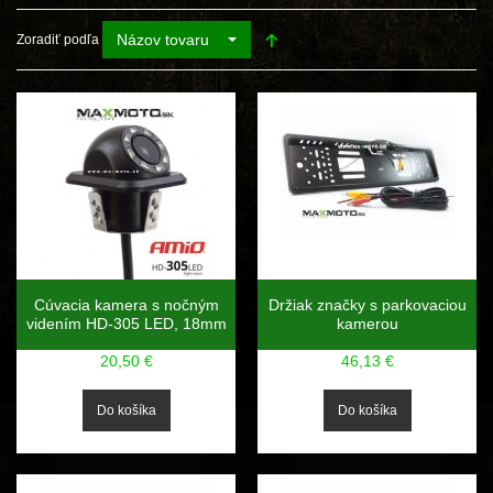
Názov tovaru
Zoradiť podľa
Cúvacia kamera s nočným
Držiak značky s parkovaciou
videním HD-305 LED, 18mm
kamerou
20,50 €
46,13 €