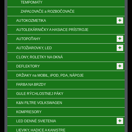
TEMPOMATY
ZAPAĽOVAČE a ROZBOČOVAČE
AUTOKOZMETIKA
AUTOLEKÁRNIČKY A HASIACE PRÍSTROJE
AUTOPOŤAHY
AUTOŽIAROVKY, LED
CLONY, ROLETKY NA OKNÁ
DEFLEKTORY
DRŽIAKY na MOBIL, iPOD, PDA, NÁPOJE
FARBA NA BRZDY
GULE RÝCHLOSTNEJ PÁKY
K&N FILTRE VOLKSWAGEN
KOMPRESORY
LED DENNÉ SVIETENIA
LIEVIKY, HADICE A KANISTRE