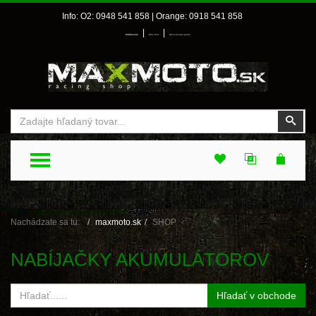
Info: O2: 0948 541 858 | Orange: 0918 541 858
|
|
Prihlásenie
Môj účet
Môj zoznam prianí
Vyhľadať
Vyhľ
TOGGLE MENU
Nachádzate sa tu:
maxmoto.sk
SHOP
NABÍJAČKY AKUMULÁTOROV
Hľadať v obchode