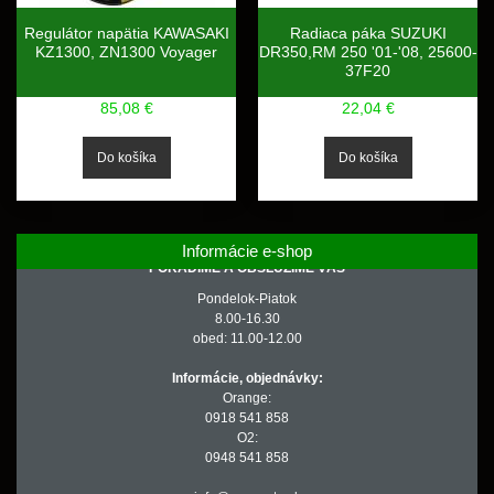
Regulátor napätia KAWASAKI
Radiaca páka SUZUKI
KZ1300, ZN1300 Voyager
DR350,RM 250 '01-'08, 25600-
37F20
85,08 €
22,04 €
Informácie e-shop
PORADÍME A OBSLÚŽIME VÁS
Pondelok-Piatok
8.00-16.30
obed: 11.00-12.00
Informácie, objednávky:
Orange:
0918 541 858
O2:
0948 541 858