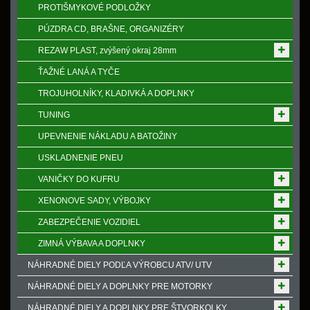
PROTIŠMYKOVÉ PODLOŽKY
PÚZDRA CD, BRAŠNE, ORGANIZÉRY
REZAW PLAST, zvýšený okraj 28mm
ŤAŽNÉ LANÁ A TYČE
TROJUHOLNÍKY, KLADIVKÁ A DOPLNKY
TUNING
UPEVNENIE NÁKLADU A BATOŽINY
USKLADNENIE PNEU
VANIČKY DO KUFRU
XENONOVE SADY, VÝBOJKY
ZABEZPEČENIE VOZIDIEL
ZIMNÁ VÝBAVA A DOPLNKY
NÁHRADNÉ DIELY PODĽA VÝROBCU ATV/ UTV
NÁHRADNÉ DIELY A DOPLNKY PRE MOTORKY
NÁHRADNÉ DIELY A DOPLNKY PRE ŠTVORKOLKY