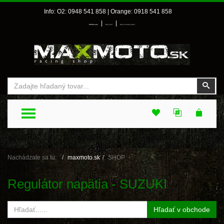
Info: O2: 0948 541 858 | Orange: 0918 541 858
|
|
Prihlásenie
Môj účet
Môj zoznam prianí
Vyhľadať
Vyhľ
TOGGLE MENU
Nachádzate sa tu:
maxmoto.sk
SHOP
Regulátor napätia - SUZUKI
Hľadať v obchode