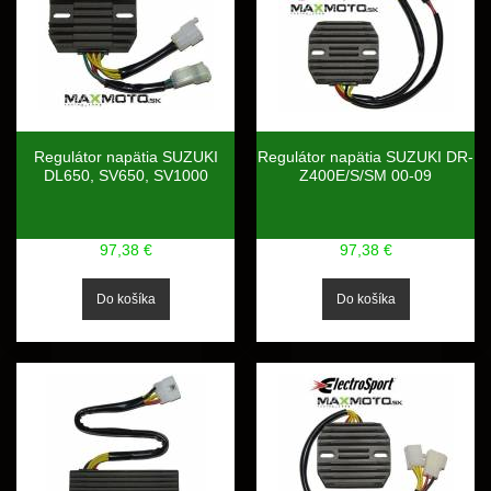
Regulátor napätia SUZUKI
Regulátor napätia SUZUKI DR-
DL650, SV650, SV1000
Z400E/S/SM 00-09
97,38 €
97,38 €