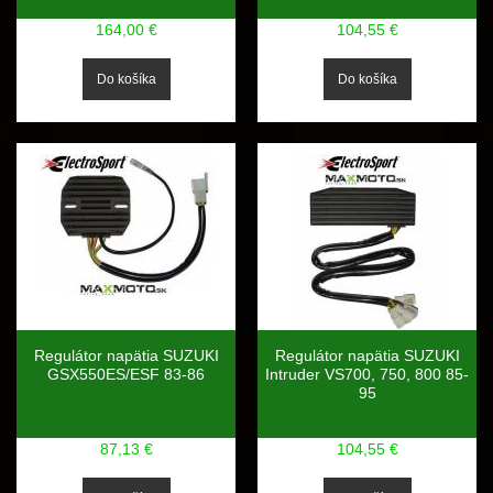
164,00 €
104,55 €
Regulátor napätia SUZUKI
Regulátor napätia SUZUKI
GSX550ES/ESF 83-86
Intruder VS700, 750, 800 85-
95
87,13 €
104,55 €