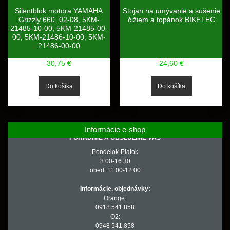
Silentblok motora YAMAHA
Stojan na umývanie a sušenie
Grizzly 660, 02-08, 5KM-
čižiem a topánok BIKETEC
21485-10-00, 5KM-21485-00-
00, 5KM-21486-10-00, 5KM-
21486-00-00
30,75 €
24,60 €
Informácie e-shop
PORADÍME A OBSLÚŽIME VÁS
Pondelok-Piatok
8.00-16.30
obed: 11.00-12.00
Informácie, objednávky:
Orange:
0918 541 858
O2:
0948 541 858