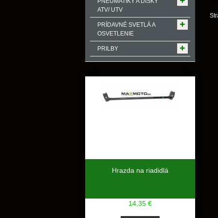
PNEUMATIKY A DISKY
ATV/ UTV
Str
PRÍDAVNÉ SVETLÁ A
OSVETLENIE
PRILBY
Hrazda na riadidlá
14,35 €