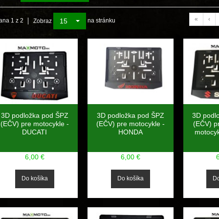
«
‹
15
ana 1 z 2
na stránku
Zobraz
3D podložka pod ŠPZ
3D podložka pod ŠPZ
3D podl
(EČV) pre motocykle -
(EČV) pre motocykle -
(EČV) pr
DUCATI
HONDA
motocy
6,00 €
6,00 €