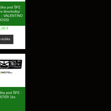
ožka pod ŠPZ
e štvorkolky/
e - VALENTINO
ROSSI
6,00 €
žka pod ŠPZ -
STER 1ks