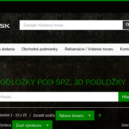
Vyhľadať
a dodania
Obchodné podmienky
Reklamácie / Vrátenie tovaru
Kont
ODLOŽKY POD ŠPZ, 3D PODLOŽKY
Hľa
Názov tovaru
ledok 1 - 15 z 25
Zoradiť podľa
Zvoľ výrobcov
Výrobca
Zobr