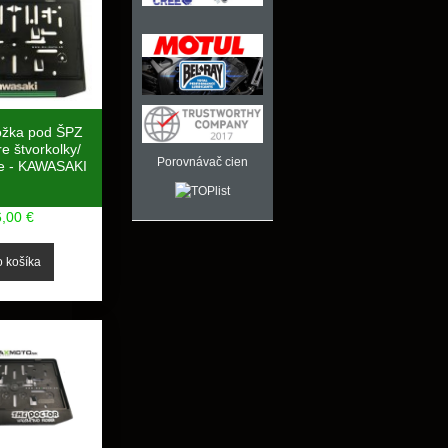
ožka pod ŠPZ
e štvorkolky/
Porovnávač cien
e - KAWASAKI
6,00 €