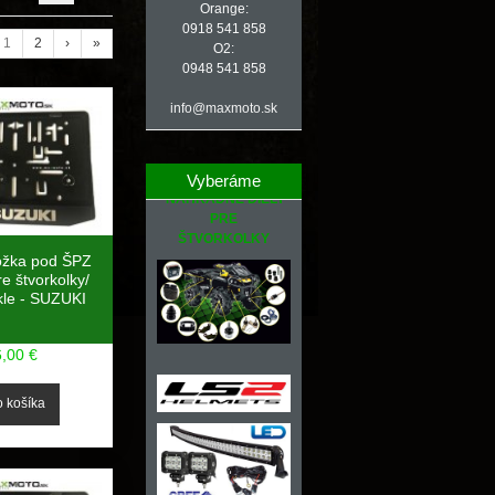
Orange:
0918 541 858
1
2
›
»
O2:
0948 541 858
info@maxmoto.sk
Vyberáme
NÁHRADNÉ DIELY
PRE
ŠTVORKOLKY
ožka pod ŠPZ
e štvorkolky/
kle - SUZUKI
6,00 €