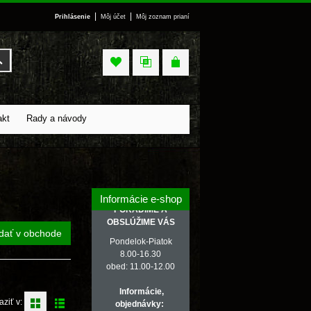
|
|
Prihlásenie
Môj účet
Môj zoznam prianí
Vyhľadať
akt
Rady a návody
Informácie e-shop
PORADÍME A
OBSLÚŽIME VÁS
dať v obchode
Pondelok-Piatok
8.00-16.30
obed: 11.00-12.00
Informácie,
aziť v:
objednávky: