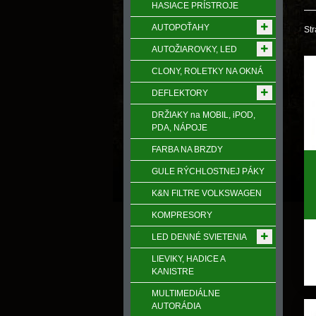
HASIACE PRÍSTROJE
AUTOPOŤAHY
Str
AUTOŽIAROVKY, LED
CLONY, ROLETKY NA OKNÁ
DEFLEKTORY
DRŽIAKY na MOBIL, iPOD,
PDA, NÁPOJE
FARBA NA BRZDY
GULE RÝCHLOSTNEJ PÁKY
K&N FILTRE VOLKSWAGEN
KOMPRESORY
LED DENNÉ SVIETENIA
LIEVIKY, HADICE A
KANISTRE
MULTIMEDIÁLNE
AUTORÁDIA