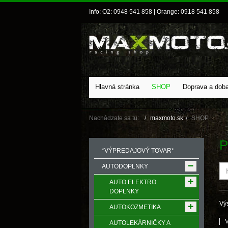
Info: O2: 0948 541 858 | Orange: 0918 541 858
Hlavná stránka
SHOP
Doprava a dob
Nachádzate sa tu:
maxmoto.sk
SHOP
P
*VÝPREDAJOVÝ TOVAR*
AUTODOPLNKY
AUTO ELEKTRO
DOPLNKY
Výs
AUTOKOZMETIKA
AUTOLEKÁRNIČKY A