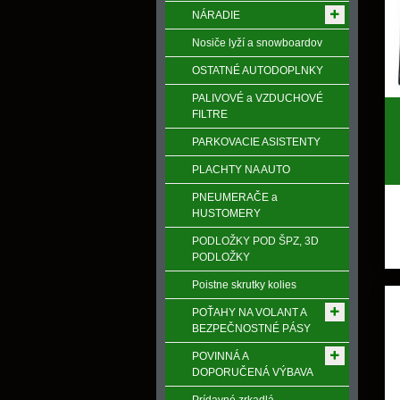
NÁRADIE
Nosiče lyží a snowboardov
OSTATNÉ AUTODOPLNKY
PALIVOVÉ a VZDUCHOVÉ
FILTRE
PARKOVACIE ASISTENTY
PLACHTY NA AUTO
PNEUMERAČE a
HUSTOMERY
PODLOŽKY POD ŠPZ, 3D
PODLOŽKY
Poistne skrutky kolies
POŤAHY NA VOLANT A
BEZPEČNOSTNÉ PÁSY
POVINNÁ A
DOPORUČENÁ VÝBAVA