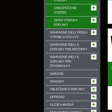
VÝBOJKY
ZABEZPEČENIE
VOZIDIEL
ZIMNÁ VÝBAVA A
DOPLNKY
NÁHRADNÉ DIELY PODĽA
VÝROBCU ATV/ UTV
NÁHRADNÉ DIELY A
DOPLNKY PRE MOTORKY
NÁHRADNÉ DIELY A
DOPLNKY PRE
ŠTVORKOLKY
NÁRADIE
NAVIJAKY
OBLEČENIE A DOPLNKY
OFFROAD
OLEJE A MAZIVÁ