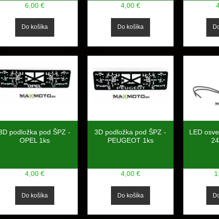
6,00 €
4,00 €
3D podložka pod ŠPZ -
3D podložka pod ŠPZ -
LED osve
OPEL 1ks
PEUGEOT 1ks
24
4,00 €
4,00 €
1