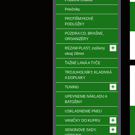
Prídavné zrkadlá
Priečníky
PROTIŠMYKOVÉ
PODLOŽKY
PÚZDRA CD, BRAŠNE,
ORGANIZÉRY
REZAW PLAST, zvýšený
okraj 28mm
ŤAŽNÉ LANÁ A TYČE
TROJUHOLNÍKY, KLADIVKÁ
A DOPLNKY
TUNING
UPEVNENIE NÁKLADU A
BATOŽINY
USKLADNENIE PNEU
VANIČKY DO KUFRU
XENONOVE SADY,