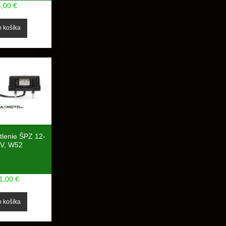
4,00 €
tlenie ŠPZ 12-
V, W52
1,00 €