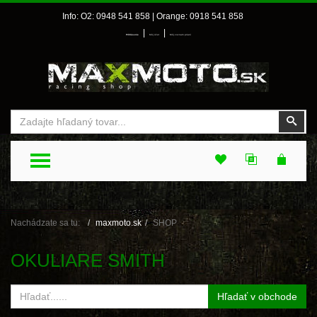
Info: O2: 0948 541 858 | Orange: 0918 541 858
|
|
Prihlásenie
Môj účet
Môj zoznam prianí
Vyhľadať
Vyhľ
TOGGLE MENU
Nachádzate sa tu:
maxmoto.sk
SHOP
OKULIARE SMITH
Hľadať v obchode