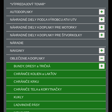
*VÝPREDAJOVÝ TOVAR*
AUTODOPLNKY
NÁHRADNÉ DIELY PODĽA VÝROBCU ATV/ UTV
NÁHRADNÉ DIELY A DOPLNKY PRE MOTORKY
NÁHRADNÉ DIELY A DOPLNKY PRE ŠTVORKOLKY
NÁRADIE
NAVIJAKY
OBLEČENIE A DOPLNKY
BUNDY, DRESY a TRIČKÁ
CHRÁNIČE KOLIEN a LAKŤOV
CHRÁNIČE KRKU
CHRÁNIČE TELA a KORYTNAČKY
KUKLY
ĽADVINOVÉ PÁSY