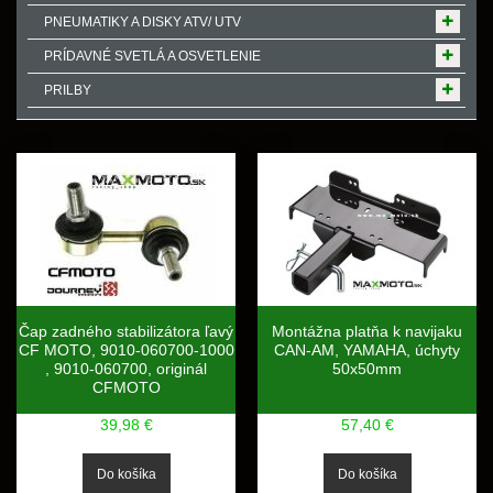
PNEUMATIKY A DISKY ATV/ UTV
PRÍDAVNÉ SVETLÁ A OSVETLENIE
PRILBY
Čap zadného stabilizátora ľavý
Montážna platňa k navijaku
CF MOTO, 9010-060700-1000
CAN-AM, YAMAHA, úchyty
, 9010-060700, originál
50x50mm
CFMOTO
39,98 €
57,40 €