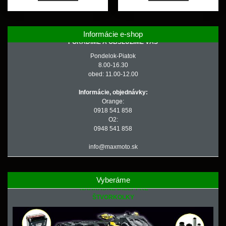
Informácie e-shop
PORADÍME A OBSLÚŽIME VÁS
Pondelok-Piatok
8.00-16.30
obed: 11.00-12.00
Informácie, objednávky:
Orange:
0918 541 858
O2:
0948 541 858
info@maxmoto.sk
Vyberáme
NÁHRADNÉ DIELY PRE
ŠTVORKOLKY