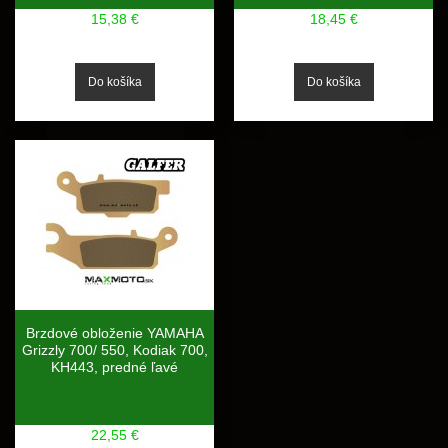
15,38 €
18,45 €
Brzdové obloženie YAMAHA
Grizzly 700/ 550, Kodiak 700,
KH443, predné ľavé
22,55 €