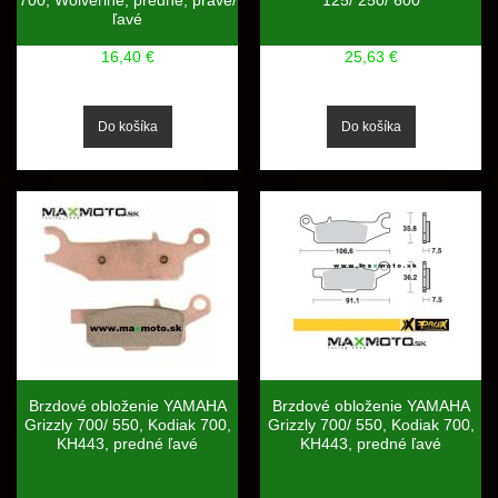
700, Wolverine, predné, pravé/
125/ 250/ 600
ľavé
16,40 €
25,63 €
Brzdové obloženie YAMAHA
Brzdové obloženie YAMAHA
Grizzly 700/ 550, Kodiak 700,
Grizzly 700/ 550, Kodiak 700,
KH443, predné ľavé
KH443, predné ľavé