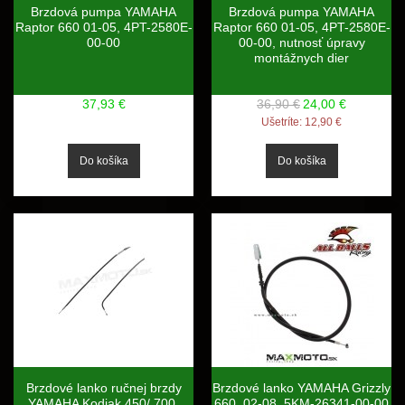
Brzdová pumpa YAMAHA
Brzdová pumpa YAMAHA
Raptor 660 01-05, 4PT-2580E-
Raptor 660 01-05, 4PT-2580E-
00-00
00-00, nutnosť úpravy
montážnych dier
37,93 €
36,90 €
24,00 €
Ušetríte:
12,90 €
Brzdové lanko ručnej brzdy
Brzdové lanko YAMAHA Grizzly
YAMAHA Kodiak 450/ 700,
660, 02-08, 5KM-26341-00-00