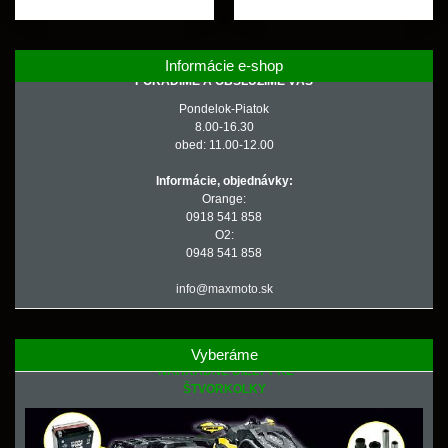
Informácie e-shop
PORADÍME A OBSLÚŽIME VÁS
Pondelok-Piatok
8.00-16.30
obed: 11.00-12.00
Informácie, objednávky:
Orange:
0918 541 858
O2:
0948 541 858
info@maxmoto.sk
Vyberáme
NÁHRADNÉ DIELY PRE
ŠTVORKOLKY