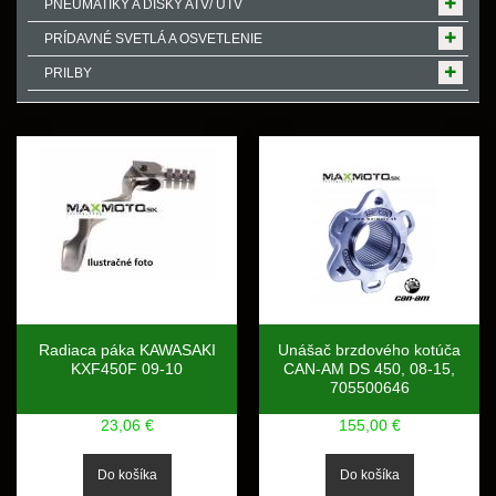
PNEUMATIKY A DISKY ATV/ UTV
PRÍDAVNÉ SVETLÁ A OSVETLENIE
PRILBY
Radiaca páka KAWASAKI
Unášač brzdového kotúča
KXF450F 09-10
CAN-AM DS 450, 08-15,
705500646
23,06 €
155,00 €