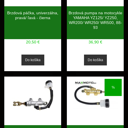
Brzdová páčka, univerzálna,
Brzdová pumpa na motocykle
pravá/ ľavá - čierna
YAMAHA YZ125/ YZ250,
WR200/ WR250/ WR500, 88-
93
20,50 €
36,90 €
%