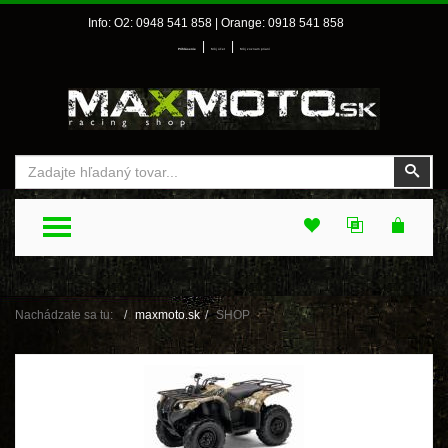
Info: O2: 0948 541 858 | Orange: 0918 541 858
|
|
Prihlásenie
Môj účet
Môj zoznam prianí
Vyhľadať
Vyhľ
TOGGLE MENU
Nachádzate sa tu:
maxmoto.sk
SHOP