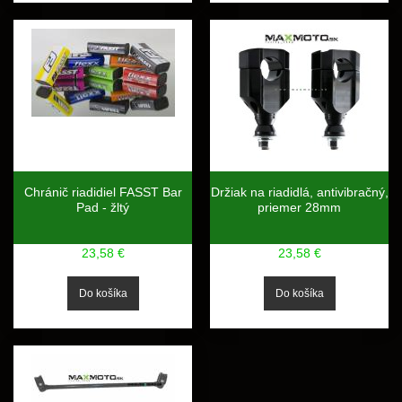
Chránič riadidiel FASST Bar
Držiak na riadidlá, antivibračný,
Pad - žltý
priemer 28mm
23,58 €
23,58 €