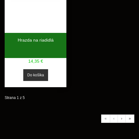
Hrazda na riadidlá
14,35 €
Strana 1 z 5
«
‹
›
»