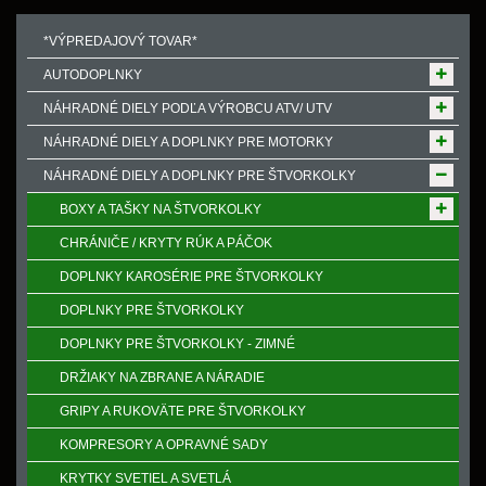
*VÝPREDAJOVÝ TOVAR*
AUTODOPLNKY
NÁHRADNÉ DIELY PODĽA VÝROBCU ATV/ UTV
NÁHRADNÉ DIELY A DOPLNKY PRE MOTORKY
NÁHRADNÉ DIELY A DOPLNKY PRE ŠTVORKOLKY
BOXY A TAŠKY NA ŠTVORKOLKY
CHRÁNIČE / KRYTY RÚK A PÁČOK
DOPLNKY KAROSÉRIE PRE ŠTVORKOLKY
DOPLNKY PRE ŠTVORKOLKY
DOPLNKY PRE ŠTVORKOLKY - ZIMNÉ
DRŽIAKY NA ZBRANE A NÁRADIE
GRIPY A RUKOVӒTE PRE ŠTVORKOLKY
KOMPRESORY A OPRAVNÉ SADY
KRYTKY SVETIEL A SVETLÁ