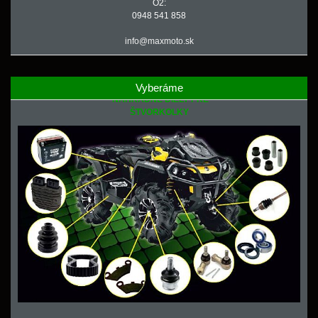
O2:
0948 541 858
info@maxmoto.sk
Vyberáme
NÁHRADNÉ DIELY PRE
ŠTVORKOLKY