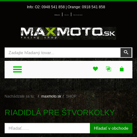
Info: O2: 0948 541 858 | Orange: 0918 541 858
|
|
Prihlásenie
Môj účet
Môj zoznam prianí
Vyhľadať
Vyhľ
TOGGLE MENU
Nachádzate sa tu:
maxmoto.sk
SHOP
RIADIDLÁ PRE ŠTVORKOLKY
Hľadať v obchode