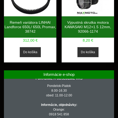
Remeň variátora LINHAI
Výpustná skrutka motora
Landforce 650L/ 650L Promax,
KAWASAKI M12×1.5 12mm,
38742
92066-1174
312,00 €
8,20 €
Informácie e-shop
PORADÍME A OBSLÚŽIME VÁS
Pondelok-Piatok
8.00-16.30
obed: 11.00-12.00
Informácie, objednávky:
Orange:
0918 541 858