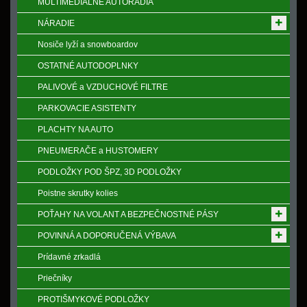
MULTIMEDIÁLNE AUTORÁDIA
NÁRADIE
Nosiče lyží a snowboardov
OSTATNÉ AUTODOPLNKY
PALIVOVÉ a VZDUCHOVÉ FILTRE
PARKOVACIE ASISTENTY
PLACHTY NA AUTO
PNEUMERAČE a HUSTOMERY
PODLOŽKY POD ŠPZ, 3D PODLOŽKY
Poistne skrutky kolies
POŤAHY NA VOLANT A BEZPEČNOSTNÉ PÁSY
POVINNÁ A DOPORUČENÁ VÝBAVA
Prídavné zrkadlá
Priečníky
PROTIŠMYKOVÉ PODLOŽKY