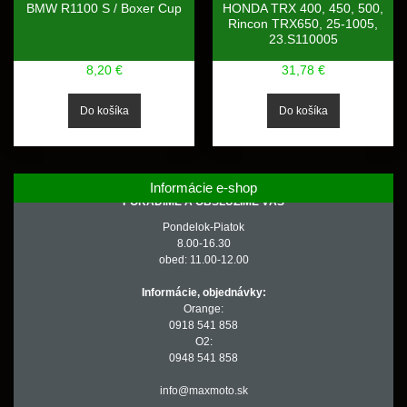
BMW R1100 S / Boxer Cup
HONDA TRX 400, 450, 500,
Rincon TRX650, 25-1005,
23.S110005
8,20 €
31,78 €
Informácie e-shop
PORADÍME A OBSLÚŽIME VÁS
Pondelok-Piatok
8.00-16.30
obed: 11.00-12.00
Informácie, objednávky:
Orange:
0918 541 858
O2:
0948 541 858
info@maxmoto.sk