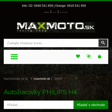
Info: O2: 0948 541 858 | Orange: 0918 541 858
|
|
Prihlásenie
Môj účet
Môj zoznam prianí
Vyhľadať
Vyhľ
TOGGLE MENU
Nachádzate sa tu:
maxmoto.sk
SHOP
Autožiarovky PHILIPS H4
Hľadať v obchode