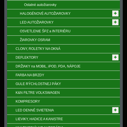
Ostatné autožiarovky
HALOGÉNOVÉ AUTOŽIAROVKY
LED AUTOŽIAROVKY
OSVETLENIE ŠPZ a INTERIÉRU
ŽIAROVKY OSRAM
CLONY, ROLETKY NA OKNÁ
DEFLEKTORY
DRŽIAKY na MOBIL, iPOD, PDA, NÁPOJE
FARBA NA BRZDY
GULE RÝCHLOSTNEJ PÁKY
K&N FILTRE VOLKSWAGEN
KOMPRESORY
LED DENNÉ SVIETENIA
LIEVIKY, HADICE A KANISTRE