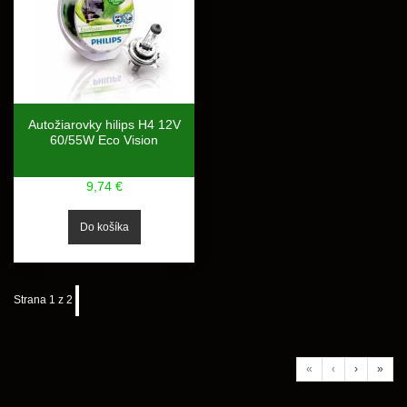
Autožiarovky hilips H4 12V
60/55W Eco Vision
9,74 €
Strana 1 z 2
«
‹
›
»