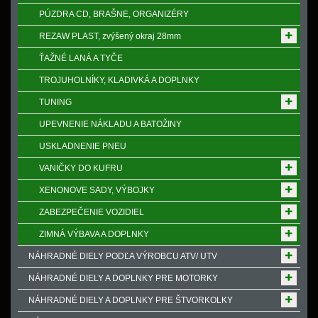
PÚZDRA CD, BRAŠNE, ORGANIZÉRY
REZAW PLAST, zvýšený okraj 28mm
ŤAŽNÉ LANÁ A TYČE
TROJUHOLNÍKY, KLADIVKÁ A DOPLNKY
TUNING
UPEVNENIE NÁKLADU A BATOŽINY
USKLADNENIE PNEU
VANIČKY DO KUFRU
XENONOVE SADY, VÝBOJKY
ZABEZPEČENIE VOZIDIEL
ZIMNÁ VÝBAVA A DOPLNKY
NÁHRADNÉ DIELY PODĽA VÝROBCU ATV/ UTV
NÁHRADNÉ DIELY A DOPLNKY PRE MOTORKY
NÁHRADNÉ DIELY A DOPLNKY PRE ŠTVORKOLKY