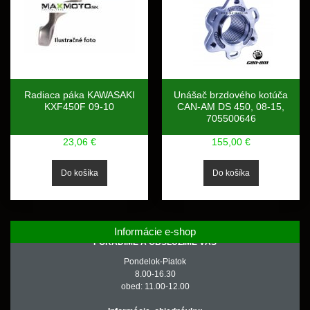
Radiaca páka KAWASAKI
Unášač brzdového kotúča
KXF450F 09-10
CAN-AM DS 450, 08-15,
705500646
23,06 €
155,00 €
Informácie e-shop
PORADÍME A OBSLÚŽIME VÁS
Pondelok-Piatok
8.00-16.30
obed: 11.00-12.00