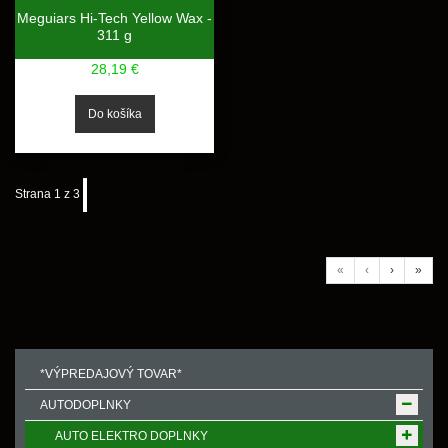
Meguiars Hi-Tech Yellow Wax -
311 g
28,19 €
Strana 1 z 3
«
‹
›
»
*VÝPREDAJOVÝ TOVAR*
AUTODOPLNKY
AUTO ELEKTRO DOPLNKY