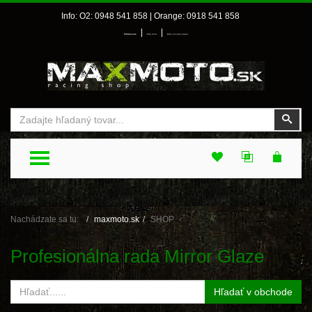
Info: O2: 0948 541 858 | Orange: 0918 541 858
|
|
Prihlásenie
Môj účet
Môj zoznam prianí
Vyhľadať
Vyhľ
TOGGLE MENU
Nachádzate sa tu:
maxmoto.sk
SHOP
Profesionálna rada Mirror Glaze
Hľadať v obchode