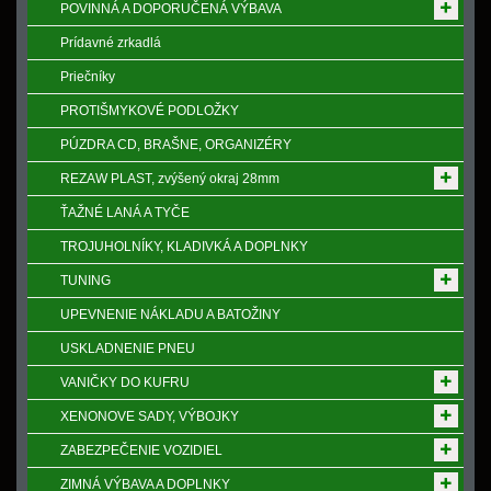
POVINNÁ A DOPORUČENÁ VÝBAVA
Prídavné zrkadlá
Priečníky
PROTIŠMYKOVÉ PODLOŽKY
PÚZDRA CD, BRAŠNE, ORGANIZÉRY
REZAW PLAST, zvýšený okraj 28mm
ŤAŽNÉ LANÁ A TYČE
TROJUHOLNÍKY, KLADIVKÁ A DOPLNKY
TUNING
UPEVNENIE NÁKLADU A BATOŽINY
USKLADNENIE PNEU
VANIČKY DO KUFRU
XENONOVE SADY, VÝBOJKY
ZABEZPEČENIE VOZIDIEL
ZIMNÁ VÝBAVA A DOPLNKY