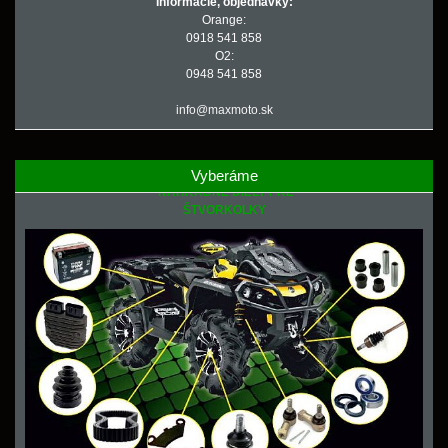
Informácie, objednávky:
Orange:
0918 541 858
O2:
0948 541 858
info@maxmoto.sk
Vyberáme
NÁHRADNÉ DIELY PRE
ŠTVORKOLKY