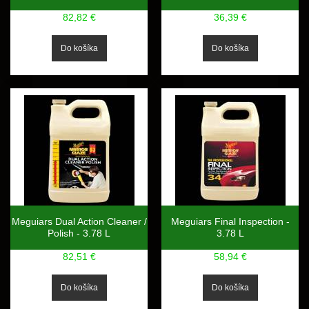
82,82 €
36,39 €
Meguiars Dual Action Cleaner /
Meguiars Final Inspection -
Polish - 3.78 L
3.78 L
82,51 €
58,94 €