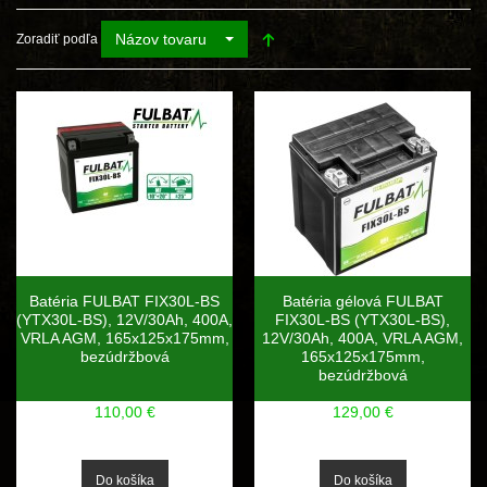
Názov tovaru
Zoradiť podľa
Batéria FULBAT FIX30L-BS
Batéria gélová FULBAT
(YTX30L-BS), 12V/30Ah, 400A,
FIX30L-BS (YTX30L-BS),
VRLA AGM, 165x125x175mm,
12V/30Ah, 400A, VRLA AGM,
bezúdržbová
165x125x175mm,
bezúdržbová
110,00 €
129,00 €