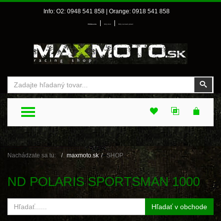
Info: O2: 0948 541 858 | Orange: 0918 541 858
|
|
Prihlásenie
Môj účet
Môj zoznam prianí
Vyhľadať
Vyhľ
TOGGLE MENU
Nachádzate sa tu:
maxmoto.sk
SHOP
ND POLARIS SPORTSMAN 1000
Hľadať v obchode