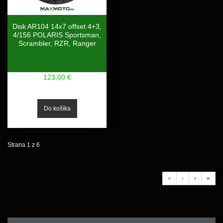
Disk AR104 14x7 offset 4+3,
4/156 POLARIS Sportsman,
Scrambler, RZR, Ranger
123,00 €
Strana 1 z 6
«
‹
›
»