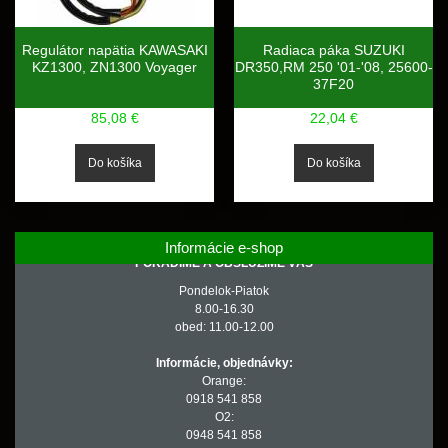
Regulátor napätia KAWASAKI
Radiaca páka SUZUKI
KZ1300, ZN1300 Voyager
DR350,RM 250 '01-'08, 25600-
37F20
85,08 €
22,04 €
Informácie e-shop
PORADÍME A OBSLÚŽIME VÁS
Pondelok-Piatok
8.00-16.30
obed: 11.00-12.00
Informácie, objednávky:
Orange:
0918 541 858
O2:
0948 541 858