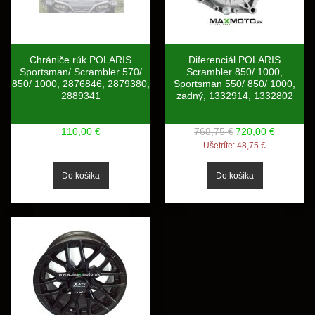
Chrániče rúk POLARIS
Diferenciál POLARIS
Sportsman/ Scrambler 570/
Scrambler 850/ 1000,
850/ 1000, 2876846, 2879380,
Sportsman 550/ 850/ 1000,
2889341
zadný, 1332914, 1332802
110,00 €
768,75 €
720,00 €
Ušetríte:
48,75 €