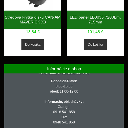
Stredová krytka disku CAN-AM
LED panel LB0035 7200Lm,
MAVERICK X3
715mm
13,84 €
101,48 €
Informácie e-shop
PORADÍME A OBSLÚŽIME VÁS
Pondelok-Piatok
8.00-16.30
obed: 11.00-12.00
Informácie, objednávky:
Orange:
0918 541 858
O2:
0948 541 858