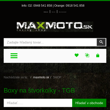
Info: O2: 0948 541 858 | Orange: 0918 541 858
|
|
Prihlásenie
Môj účet
Môj zoznam prianí
Vyhľadať
Vyhľ
TOGGLE MENU
Nachádzate sa tu:
maxmoto.sk
SHOP
Boxy na štvorkolky - TGB
Hľadať v obchode