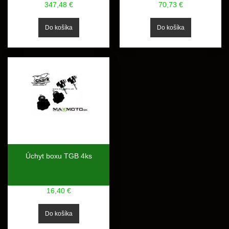
347,48 €
70,73 €
Úchyt boxu TGB 4ks
16,40 €