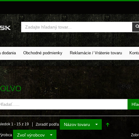
Vyhľadať
a dodania
Obchodné podmienky
Reklamácie / Vrátenie tovaru
Kont
VOLVO
Hľa
Názov tovaru
ledok 1 - 15 z 19
Zoradiť podľa
Zvoľ výrobcov
Výrobca
Zobr