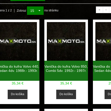
«
‹
15
ana 1 z 2
na stránku
Zobraz
nička do kufra Volvo 440,
Vanička do kufra Volvo 850,
Vanička do 
edan 4dv. 1988r.- 1993r.
Combi 5dv. 1992r.- 1997r.
Sedan 4dv.
35,34 €
35,34 €
2