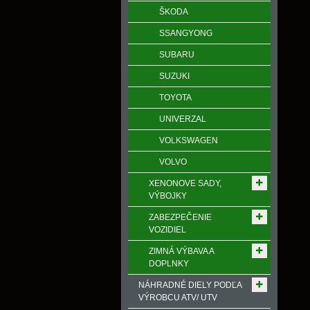
ŠKODA
SSANGYONG
SUBARU
SUZUKI
TOYOTA
UNIVERZAL
VOLKSWAGEN
VOLVO
XENONOVE SADY,
VÝBOJKY
ZABEZPEČENIE
VOZIDIEL
ZIMNÁ VÝBAVA A
DOPLNKY
NÁHRADNÉ DIELY PODĽA
VÝROBCU ATV/ UTV