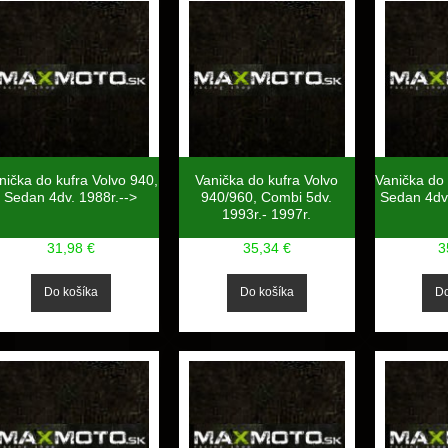
nička do kufra Volvo 940,
Vanička do kufra Volvo
Vanička do 
Sedan 4dv. 1988r.-->
940/960, Combi 5dv.
Sedan 4dv.
1993r.- 1997r.
31,98 €
35,34 €
3