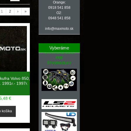
Orange:
0918 541 858
1
2
›
»
O2:
0948 541 858
info@maxmoto.sk
Vyberáme
NÁHRADNÉ DIELY
PRE
ŠTVORKOLKY
kufra Volvo 850,
 1991r.- 1997r.
5,48 €