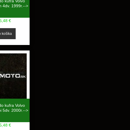
do kufra Volvo
 4dv. 1999r.-->
5,48 €
do kufra Volvo
 5dv. 2000r.-->
5,48 €