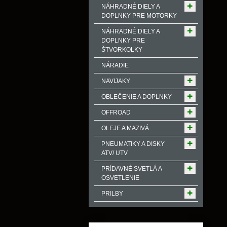
NÁHRADNÉ DIELY A
DOPLNKY PRE MOTORKY
NÁHRADNÉ DIELY A
DOPLNKY PRE
ŠTVORKOLKY
NÁRADIE
NAVIJAKY
OBLEČENIE A DOPLNKY
OFFROAD
OLEJE A MAZIVÁ
PNEUMATIKY A DISKY
ATV/ UTV
PRÍDAVNÉ SVETLÁ A
OSVETLENIE
PRILBY