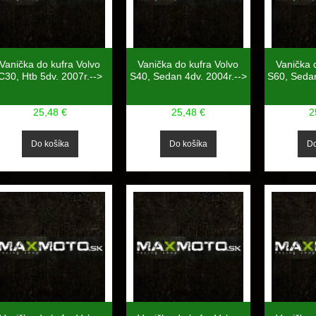
Vanička do kufra Volvo
Vanička do kufra Volvo
Vanička 
C30, Htb 5dv. 2007r.-->
S40, Sedan 4dv. 2004r.-->
S60, Sedan
25,48 €
25,48 €
2