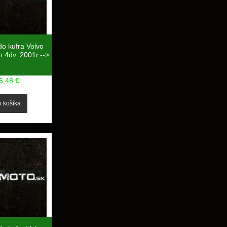
do kufra Volvo
 4dv. 2001r.-->
5,48 €