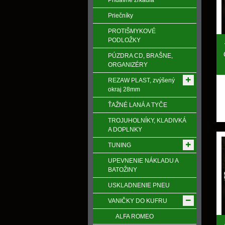
Prídavné zrkadlá
Priečníky
PROTIŠMYKOVÉ
PODLOŽKY
PÚZDRA CD, BRAŠNE,
ORGANIZÉRY
REZAW PLAST, zvýšený
okraj 28mm
ŤAŽNÉ LANÁ A TYČE
TROJUHOLNÍKY, KLADIVKÁ
A DOPLNKY
TUNING
UPEVNENIE NÁKLADU A
BATOŽINY
USKLADNENIE PNEU
VANIČKY DO KUFRU
ALFA ROMEO