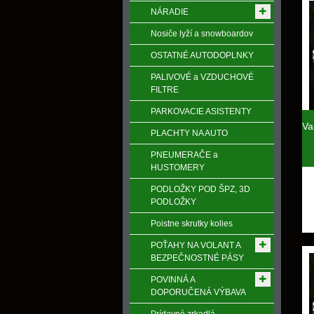
NÁRADIE
Nosiče lyží a snowboardov
OSTATNÉ AUTODOPLNKY
PALIVOVÉ a VZDUCHOVÉ
FILTRE
PARKOVACIE ASISTENTY
Va
PLACHTY NA AUTO
PNEUMERAČE a
HUSTOMERY
PODLOŽKY POD ŠPZ, 3D
PODLOŽKY
Poistne skrutky kolies
POŤAHY NA VOLANT A
BEZPEČNOSTNÉ PÁSY
POVINNÁ A
DOPORUČENÁ VÝBAVA