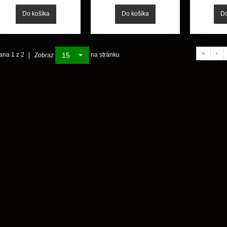
«
‹
15
ana 1 z 2
na stránku
Zobraz