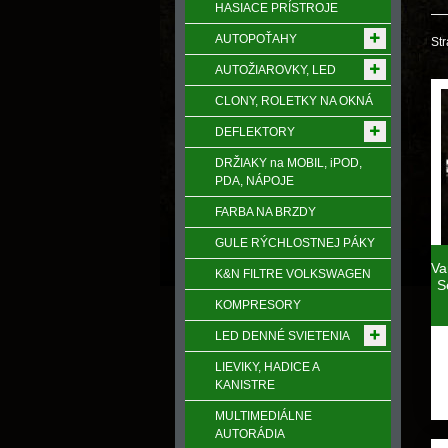
HASIACE PRÍSTROJE
AUTOPOŤAHY
Str
AUTOŽIAROVKY, LED
CLONY, ROLETKY NA OKNÁ
DEFLEKTORY
DRŽIAKY na MOBIL, iPOD,
PDA, NÁPOJE
FARBA NA BRZDY
GULE RÝCHLOSTNEJ PÁKY
Va
K&N FILTRE VOLKSWAGEN
S
KOMPRESORY
LED DENNÉ SVIETENIA
LIEVIKY, HADICE A
KANISTRE
MULTIMEDIÁLNE
AUTORÁDIA