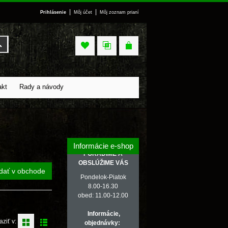
|
|
Prihlásenie
Môj účet
Môj zoznam prianí
Vyhľadať
akt
Rady a návody
Informácie e-shop
PORADÍME A
OBSLÚŽIME VÁS
dať v obchode
Pondelok-Piatok
8.00-16.30
obed: 11.00-12.00
Informácie,
aziť v:
objednávky: