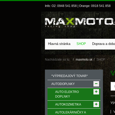
Info: O2: 0948 541 858 | Orange: 0918 541 858
Hlavná stránka
SHOP
Doprava a dob
Nachádzate sa tu:
maxmoto.sk
SHOP
*VÝPREDAJOVÝ TOVAR*
AUTODOPLNKY
AUTO ELEKTRO
DOPLNKY
Výs
AUTOKOZMETIKA
AUTOLEKÁRNIČKY A