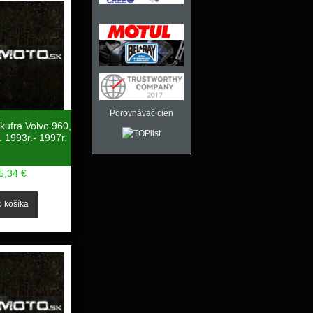
Porovnávač cien
kufra Volvo 960,
 1993r.- 1997r.
5,34 €