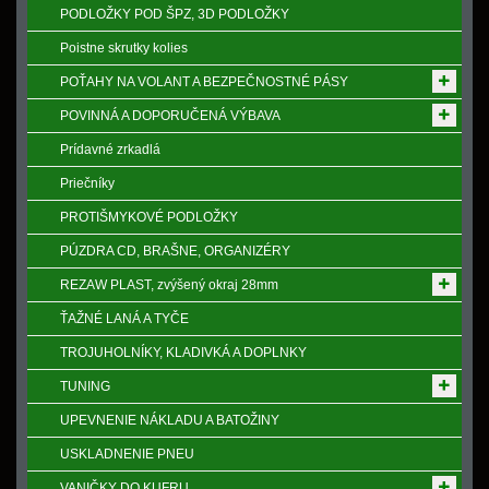
PODLOŽKY POD ŠPZ, 3D PODLOŽKY
Poistne skrutky kolies
POŤAHY NA VOLANT A BEZPEČNOSTNÉ PÁSY
POVINNÁ A DOPORUČENÁ VÝBAVA
Prídavné zrkadlá
Priečníky
PROTIŠMYKOVÉ PODLOŽKY
PÚZDRA CD, BRAŠNE, ORGANIZÉRY
REZAW PLAST, zvýšený okraj 28mm
ŤAŽNÉ LANÁ A TYČE
TROJUHOLNÍKY, KLADIVKÁ A DOPLNKY
TUNING
UPEVNENIE NÁKLADU A BATOŽINY
USKLADNENIE PNEU
VANIČKY DO KUFRU