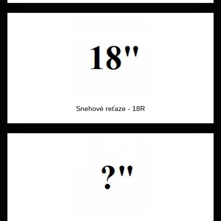
Snehové reťaze - 18R