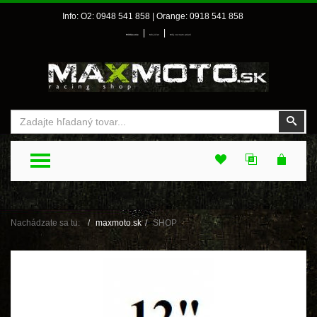
Info: O2: 0948 541 858 | Orange: 0918 541 858
|
|
Prihlásenie
Môj účet
Môj zoznam prianí
Vyhľadať
Vyhľ
TOGGLE MENU
Nachádzate sa tu:
maxmoto.sk
SHOP