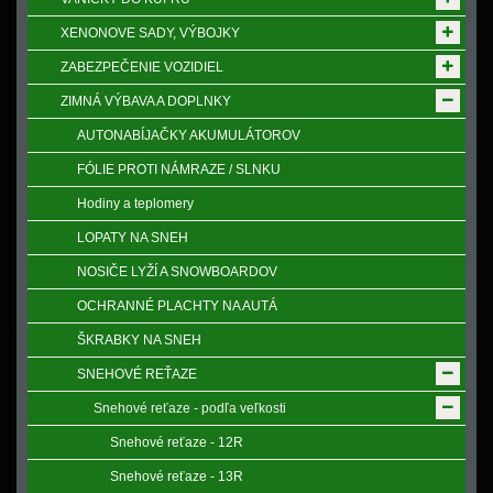
XENONOVE SADY, VÝBOJKY
ZABEZPEČENIE VOZIDIEL
ZIMNÁ VÝBAVA A DOPLNKY
AUTONABÍJAČKY AKUMULÁTOROV
FÓLIE PROTI NÁMRAZE / SLNKU
Hodiny a teplomery
LOPATY NA SNEH
NOSIČE LYŽÍ A SNOWBOARDOV
OCHRANNÉ PLACHTY NA AUTÁ
ŠKRABKY NA SNEH
SNEHOVÉ REŤAZE
Snehové reťaze - podľa veľkosti
Snehové reťaze - 12R
Snehové reťaze - 13R