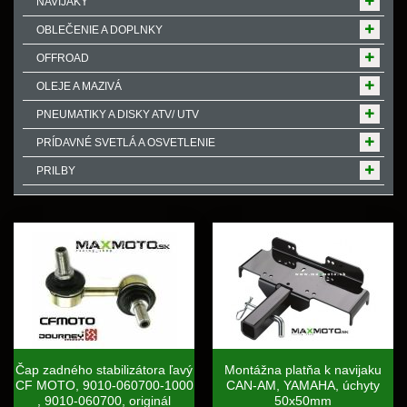
NAVIJAKY
OBLEČENIE A DOPLNKY
OFFROAD
OLEJE A MAZIVÁ
PNEUMATIKY A DISKY ATV/ UTV
PRÍDAVNÉ SVETLÁ A OSVETLENIE
PRILBY
Čap zadného stabilizátora ľavý
Montážna platňa k navijaku
CF MOTO, 9010-060700-1000
CAN-AM, YAMAHA, úchyty
, 9010-060700, originál
50x50mm