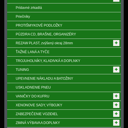
Prídavné zrkadlá
Priečníky
PROTIŠMYKOVÉ PODLOŽKY
PÚZDRA CD, BRAŠNE, ORGANIZÉRY
REZAW PLAST, zvýšený okraj 28mm
ŤAŽNÉ LANÁ A TYČE
TROJUHOLNÍKY, KLADIVKÁ A DOPLNKY
TUNING
UPEVNENIE NÁKLADU A BATOŽINY
USKLADNENIE PNEU
VANIČKY DO KUFRU
XENONOVE SADY, VÝBOJKY
ZABEZPEČENIE VOZIDIEL
ZIMNÁ VÝBAVA A DOPLNKY