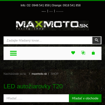
Info: O2: 0948 541 858 | Orange: 0918 541 858
|
|
Prihlásenie
Môj účet
Môj zoznam prianí
Vyhľadať
Vyhľ
TOGGLE MENU
Nachádzate sa tu:
maxmoto.sk
SHOP
LED autožiarovky T20
Hľadať v obchode