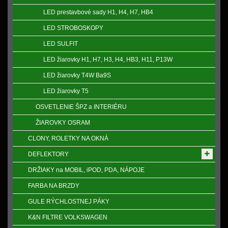
LED prestavbové sady H1, H4, H7, HB4
LED STROBOSKOPY
LED SULFIT
LED žiarovky H1, H7, H3, H4, HB3, H11, P13W
LED žiarovky T4W Ba9S
LED žiarovky T5
OSVETLENIE ŠPZ a INTERIÉRU
ŽIAROVKY OSRAM
CLONY, ROLETKY NA OKNÁ
DEFLEKTORY
DRŽIAKY na MOBIL, iPOD, PDA, NÁPOJE
FARBA NA BRZDY
GULE RÝCHLOSTNEJ PÁKY
K&N FILTRE VOLKSWAGEN