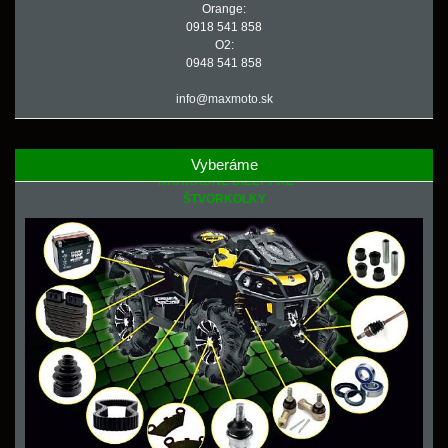
Orange:
0918 541 858
O2:
0948 541 858
info@maxmoto.sk
Vyberáme
NÁHRADNÉ DIELY PRE
ŠTVORKOLKY