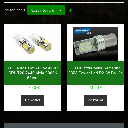
Názov tovaru
Zoradiť podľa
LED autožiarovka 6W 4xHP
LED autožiarovka Samsung
DRL T20 7440 biela 6000K
2323 Power Led P21W Ba15s
62mm
17,43 €
23,58 €