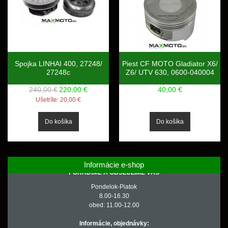
Spojka LINHAI 400, 27248/
Piest CF MOTO Gladiator X6/
27248c
Z6/ UTV 630, 0600-040004
240,00 €
220,00 €
40,00 €
Ušetríte:
20,00 €
Informácie e-shop
PORADÍME A OBSLÚŽIME VÁS
Pondelok-Piatok
8.00-16.30
obed: 11.00-12.00
Informácie, objednávky: