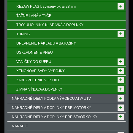
REZAW PLAST, zvýšený okraj 28mm
ŤAŽNÉ LANÁ A TYČE
TROJUHOLNÍKY, KLADIVKÁ A DOPLNKY
TUNING
UPEVNENIE NÁKLADU A BATOŽINY
USKLADNENIE PNEU
VANIČKY DO KUFRU
XENONOVE SADY, VÝBOJKY
ZABEZPEČENIE VOZIDIEL
ZIMNÁ VÝBAVA A DOPLNKY
NÁHRADNÉ DIELY PODĽA VÝROBCU ATV/ UTV
NÁHRADNÉ DIELY A DOPLNKY PRE MOTORKY
NÁHRADNÉ DIELY A DOPLNKY PRE ŠTVORKOLKY
NÁRADIE