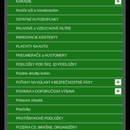
NÁRADIE
Nosiče lyží a snowboardov
OSTATNÉ AUTODOPLNKY
PALIVOVÉ a VZDUCHOVÉ FILTRE
PARKOVACIE ASISTENTY
PLACHTY NA AUTO
PNEUMERAČE a HUSTOMERY
PODLOŽKY POD ŠPZ, 3D PODLOŽKY
Poistne skrutky kolies
POŤAHY NA VOLANT A BEZPEČNOSTNÉ PÁSY
POVINNÁ A DOPORUČENÁ VÝBAVA
Prídavné zrkadlá
Priečníky
PROTIŠMYKOVÉ PODLOŽKY
PÚZDRA CD, BRAŠNE, ORGANIZÉRY