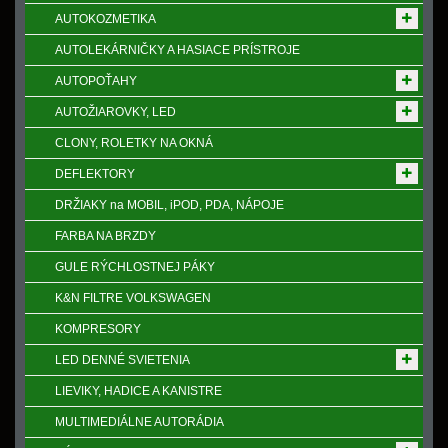
AUTOKOZMETIKA
AUTOLEKÁRNIČKY A HASIACE PRÍSTROJE
AUTOPOŤAHY
AUTOŽIAROVKY, LED
CLONY, ROLETKY NA OKNÁ
DEFLEKTORY
DRŽIAKY na MOBIL, iPOD, PDA, NÁPOJE
FARBA NA BRZDY
GULE RÝCHLOSTNEJ PÁKY
K&N FILTRE VOLKSWAGEN
KOMPRESORY
LED DENNÉ SVIETENIA
LIEVIKY, HADICE A KANISTRE
MULTIMEDIÁLNE AUTORÁDIA