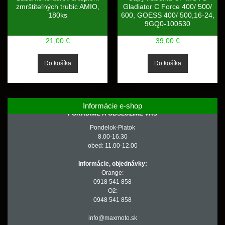
zmrštiteľných trubic AMIO,
Gladiator C Force 400/ 500/
180ks
600, GOESS 400/ 500,16-24,
9GQ0-100530
21,00 €
39,00 €
Informácie e-shop
PORADÍME A OBSLÚŽIME VÁS
Pondelok-Piatok
8.00-16.30
obed: 11.00-12.00
Informácie, objednávky:
Orange:
0918 541 858
O2:
0948 541 858
info@maxmoto.sk