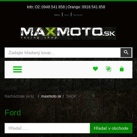
Info: O2: 0948 541 858 | Orange: 0918 541 858
|
|
Prihlásenie
Môj účet
Môj zoznam prianí
Vyhľadať
Vyhľ
TOGGLE MENU
Nachádzate sa tu:
maxmoto.sk
SHOP
Ford
Hľadať v obchode