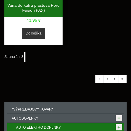
Vana do kufru plastová Ford
Fusion (02-)
43,96 €
Strana 1 z 3
«
‹
›
»
*VÝPREDAJOVÝ TOVAR*
AUTODOPLNKY
AUTO ELEKTRO DOPLNKY